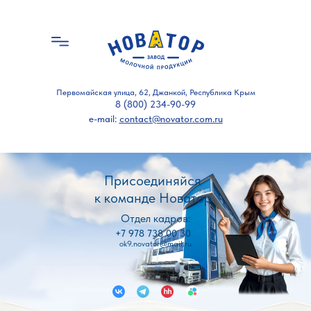
Первомайская улица, 62, Джанкой, Республика Крым
8 (800) 234-90-99
Открытые вакансии Авито
e-mail:
contact@novator.com.ru
Присоединяйся
к команде Новатор
Отдел кадров:
+7 978 738 00 30
ok9.novator@mail.ru