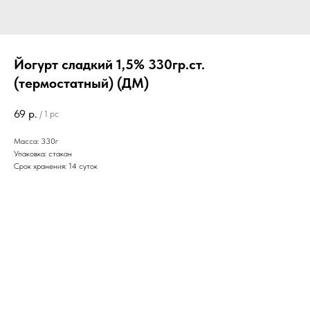
Йогурт сладкий 1,5% 330гр.ст.
(термостатный) (ДМ)
69
р.
/
1 pc
Масса: 330г
Упаковка: стакан
Срок хранения: 14 суток