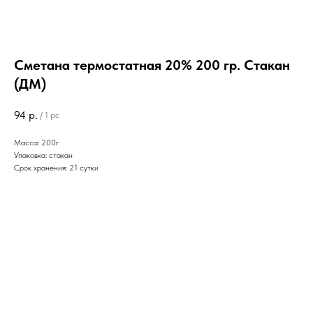
Сметана термостатная 20% 200 гр. Стакан
(ДМ)
94
р.
/
1 pc
Масса: 200г
Упаковка: стакан
Срок хранения: 21 сутки