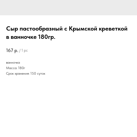
Сыр пастообразный с Крымской креветкой
в ванночке 180гр.
167
р.
/
1 pc
ванночка
Масса: 180г
Срок хранения: 150 суток