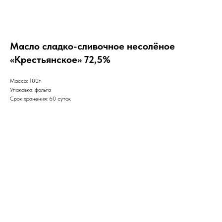
Масло сладко-сливочное несолёное
«Крестьянское» 72,5%
Масса: 100г
Упаковка: фольга
Срок хранения: 60 суток